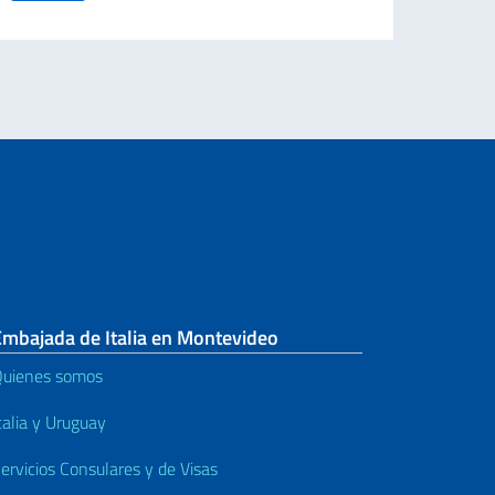
27 IN URUGUAY
Embajada de Italia en Montevideo
uienes somos
talia y Uruguay
ervicios Consulares y de Visas