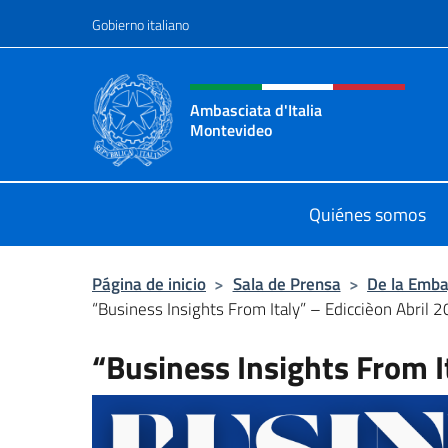
Saltar al contenido
Gobierno italiano
Encabezado del sitio web,
Ambasciata d'Italia
Montevideo
Il sito ufficiale dell'Ambasciata d'I
Quiénes somos
Página de inicio
>
Sala de Prensa
>
De la Emba
“Business Insights From Italy” – Ediccièon Abril 
“Business Insights From I