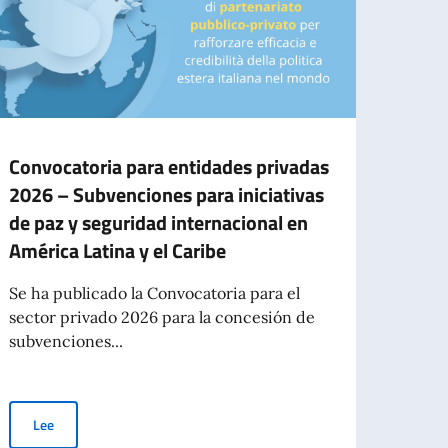
Convocatoria para entidades privadas
Nuev
2026 – Subvenciones para iniciativas
Itali
de paz y seguridad internacional en
Ya es
América Latina y el Caribe
2026 
Italian
Se ha publicado la Convocatoria para el
sector privado 2026 para la concesión de
subvenciones...
l
Le
Convocatoria para entidades privadas 2026 – Subvenciones para ini
Lee