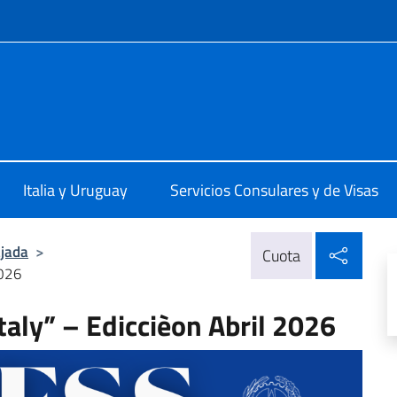
 redes sociales y menú
talia a Montevideo
Italia y Uruguay
Servicios Consulares y de Visas
Compa
jada
>
Cuota
2026
taly” – Ediccièon Abril 2026