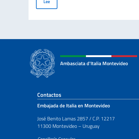
GRADUATORIA FINALE DELLE BORSE DI STUDI
Lee
Ambasciata d'Italia Montevideo
Sezione footer
Contactos
Embajada de Italia en Montevideo
José Benito Lamas 2857 / C.P. 12217
11300 Montevideo – Uruguay
Cancillería Consular