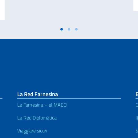
O ASSEGNATE DAL GOVERNO ITALIANO PER L’ANNO ACCADEMICO 2026-20
La Red Farnesina
La Farnesina – el MAECI
Q
La Red Diplomática
I
Viaggiare sicuri
S