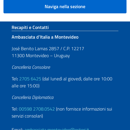
Naviga nella sezione
Sezione footer
Recapiti e Contatti
Ambasciata d’Italia a Montevideo
José Benito Lamas 2857 / C.P. 12217
11300 Montevideo – Uruguay
Cancelleria Consolare
Tel
:
2705 6425
(dal lunedì al giovedì, dalle ore 10:00
alle ore 15:00)
Cancelleria Diplomatica
Tel:
00598 2708.0542
(non fornisce informazioni sui
servizi consolari)
Email:
ambasciata.montevideo@esteri.it