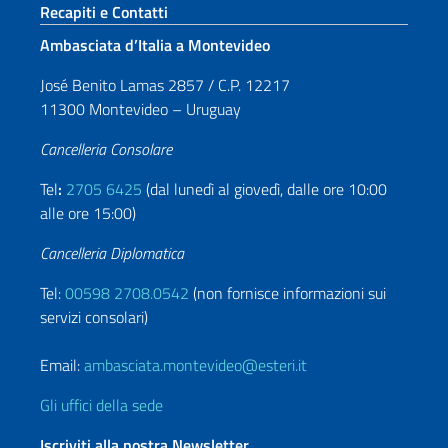
Sezione footer
Recapiti e Contatti
Ambasciata d’Italia a Montevideo
José Benito Lamas 2857 / C.P. 12217
11300 Montevideo – Uruguay
Cancelleria Consolare
Tel
:
2705 6425
(dal lunedì al giovedì, dalle ore 10:00
alle ore 15:00)
Cancelleria Diplomatica
Tel:
00598 2708.0542
(non fornisce informazioni sui
servizi consolari)
Email:
ambasciata.montevideo@esteri.it
Gli uffici della sede
Iscriviti alla nostra Newsletter