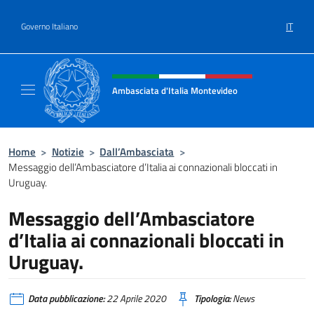
Salta al contenuto
IT
Governo Italiano
Intestazione sito, social e menù
Ambasciata d'Italia Montevideo
Il sito ufficiale dell'Ambasciata d'Italia a M
Home
>
Notizie
>
Dall’Ambasciata
>
Messaggio dell’Ambasciatore d’Italia ai connazionali bloccati in
Uruguay.
Messaggio dell’Ambasciatore
d’Italia ai connazionali bloccati in
Uruguay.
Data pubblicazione:
22 Aprile 2020
Tipologia:
News