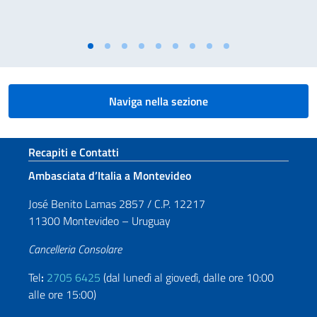
Naviga nella sezione
Sezione footer
Recapiti e Contatti
Ambasciata d’Italia a Montevideo
José Benito Lamas 2857 / C.P. 12217
11300 Montevideo – Uruguay
Cancelleria Consolare
Tel
:
2705 6425
(dal lunedì al giovedì, dalle ore 10:00
alle ore 15:00)