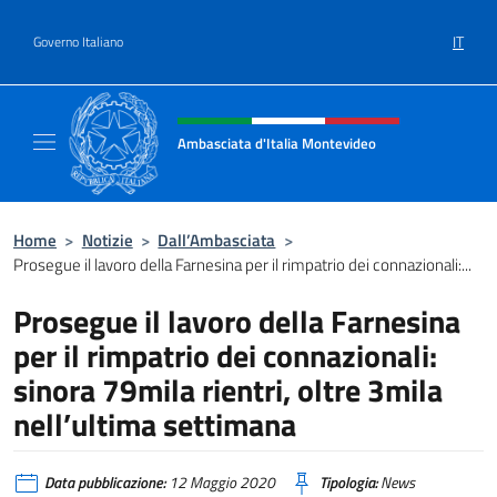
Salta al contenuto
IT
Governo Italiano
Intestazione sito, social e menù
Ambasciata d'Italia Montevideo
Il sito ufficiale dell'Ambasciata d'Italia a M
Home
>
Notizie
>
Dall’Ambasciata
>
Prosegue il lavoro della Farnesina per il rimpatrio dei connazionali:...
Prosegue il lavoro della Farnesina
per il rimpatrio dei connazionali:
sinora 79mila rientri, oltre 3mila
nell’ultima settimana
Data pubblicazione:
12 Maggio 2020
Tipologia:
News