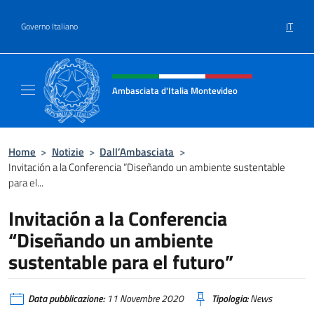
Salta al contenuto
IT
Governo Italiano
Intestazione sito, social e menù
Ambasciata d'Italia Montevideo
Il sito ufficiale dell'Ambasciata d'Italia a M
Home
>
Notizie
>
Dall’Ambasciata
>
Invitación a la Conferencia “Diseñando un ambiente sustentable
para el...
Invitación a la Conferencia
“Diseñando un ambiente
sustentable para el futuro”
Data pubblicazione:
11 Novembre 2020
Tipologia:
News