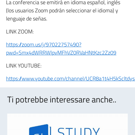
La conferencia se emitirá en idioma español, inglés
(los usuarios Zoom podrán seleccionar el idioma) y
lenguaje de señas.
LINK ZOOM:
https://zoom.us/j/97022757490?
pwd=Smx4dWRRWlpvMFhVZ0RVaHNtKzc2Zz09
LINK YOUTUBE:
https://www.youtube.com/channel/UCR8a1t4H5kScltdy
Ti potrebbe interessare anche..