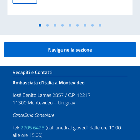
Naviga nella sezione
Sezione footer
Recapiti e Contatti
Ambasciata d’Italia a Montevideo
José Benito Lamas 2857 / C.P. 12217
11300 Montevideo – Uruguay
Cancelleria Consolare
Tel
:
2705 6425
(dal lunedì al giovedì, dalle ore 10:00
alle ore 15:00)