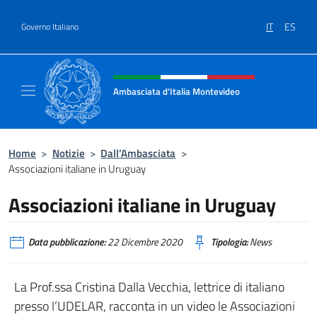
Salta al contenuto
IT
ES
Governo Italiano
Intestazione sito, social e menù
Ambasciata d'Italia Montevideo
Il sito ufficiale dell'Ambasciata d'Italia a M
Home
>
Notizie
>
Dall’Ambasciata
>
Associazioni italiane in Uruguay
Associazioni italiane in Uruguay
Data pubblicazione:
22 Dicembre 2020
Tipologia:
News
La Prof.ssa Cristina Dalla Vecchia, lettrice di italiano
presso l’UDELAR, racconta in un video le Associazioni