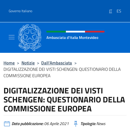
Salta al contenuto
IT
ES
Governo Italiano
Intestazione sito, social e menù
Ambasciata d'Italia Montevideo
Il sito ufficiale dell'Ambasciata d'Italia a M
Home
>
Notizie
>
Dall’Ambasciata
>
DIGITALIZZAZIONE DEI VISTI SCHENGEN: QUESTIONARIO DELLA
COMMISSIONE EUROPEA
DIGITALIZZAZIONE DEI VISTI
SCHENGEN: QUESTIONARIO DELLA
COMMISSIONE EUROPEA
Data pubblicazione:
06 Aprile 2021
Tipologia:
News