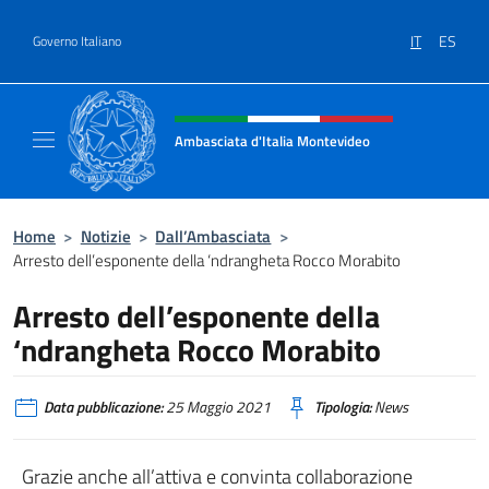
Salta al contenuto
IT
ES
Governo Italiano
Intestazione sito, social e menù
Ambasciata d'Italia Montevideo
Il sito ufficiale dell'Ambasciata d'Italia a M
Home
>
Notizie
>
Dall’Ambasciata
>
Arresto dell’esponente della ‘ndrangheta Rocco Morabito
Arresto dell’esponente della
‘ndrangheta Rocco Morabito
Data pubblicazione:
25 Maggio 2021
Tipologia:
News
Grazie anche all’attiva e convinta collaborazione