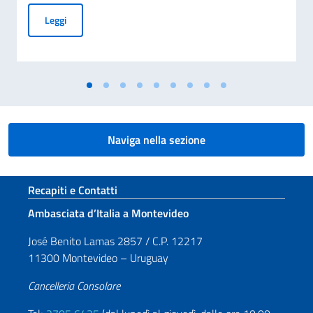
GRADUATORIA FINALE DELLE BORSE DI STUDIO ASSEGNA
Leggi
Naviga nella sezione
Sezione footer
Recapiti e Contatti
Ambasciata d’Italia a Montevideo
José Benito Lamas 2857 / C.P. 12217
11300 Montevideo – Uruguay
Cancelleria Consolare