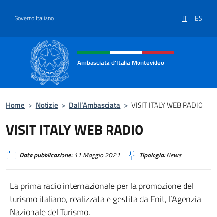
Salta al contenuto
IT
ES
Governo Italiano
Intestazione sito, social e menù
Ambasciata d'Italia Montevideo
Il sito ufficiale dell'Ambasciata d'Italia a M
Home
>
Notizie
>
Dall’Ambasciata
>
VISIT ITALY WEB RADIO
VISIT ITALY WEB RADIO
Data pubblicazione:
11 Maggio 2021
Tipologia:
News
La prima radio internazionale per la promozione del
turismo italiano, realizzata e gestita da Enit, l’Agenzia
Nazionale del Turismo.