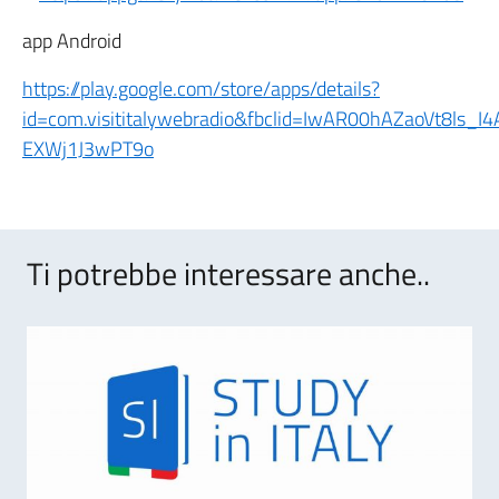
app Android
https://play.google.com/store/apps/details?
id=com.visititalywebradio&fbclid=IwAR00hAZaoVt8l
EXWj1J3wPT9o
Ti potrebbe interessare anche..