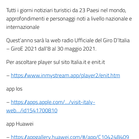
Tutti i giorni notiziari turistici da 23 Paesi nel mondo,
approfondimenti e personaggi noti a livello nazionale e
internazionale
Quest’anno sarà la web radio Ufficiale del Giro D’Italia
– GiroE 2021 dall’8 al 30 maggio 2021.
Per ascoltare player sul sito Italia.it e enit.it
–
https://www.inmystream.app/player2/enit.htm
app Ios
–
https://apps.apple.com/…/visit-italy-
web…/id1541700810
app Huawei
–
https://appgallery.huawei.com/#/app/C104248409