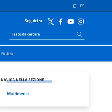
IT
ES
Seguici su:
Cerca nel sito
Ricerca sito live
Notizie
vidi sui Social Network
NAVIGA NELLA SEZIONE
Multimedia