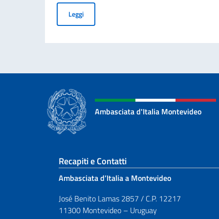
GRADUATORIA FINALE DELLE BORSE DI STUD
Leggi
Ambasciata d'Italia Montevideo
Sezione footer
Recapiti e Contatti
Ambasciata d’Italia a Montevideo
José Benito Lamas 2857 / C.P. 12217
11300 Montevideo – Uruguay