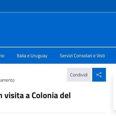
e menù
talia a Montevideo
amo
Italia e Uruguay
Servizi Consolari e Visti
Condi
Condividi
cramento
 visita a Colonia del