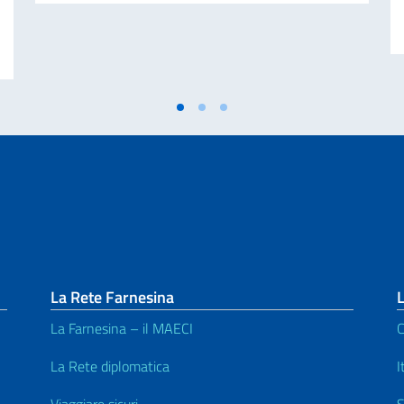
IO ASSEGNATE DAL GOVERNO ITALIANO PER L’ANNO ACCADEMICO 2026-
La Rete Farnesina
L
La Farnesina – il MAECI
C
La Rete diplomatica
I
Viaggiare sicuri
S