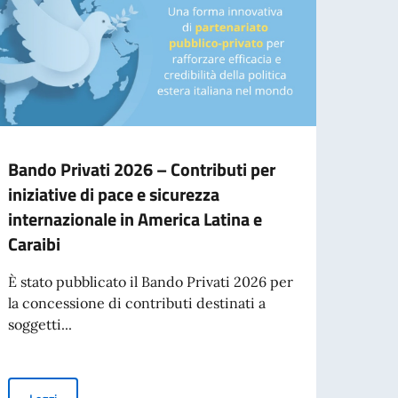
Bando Privati 2026 – Contributi per
Nuov
iniziative di pace e sicurezza
Dipl
internazionale in America Latina e
È ora
Caraibi
della
Italian
È stato pubblicato il Bando Privati 2026 per
la concessione di contributi destinati a
soggetti...
nal
Leg
Bando Privati 2026 – Contributi per iniziative di pace e sicurezza