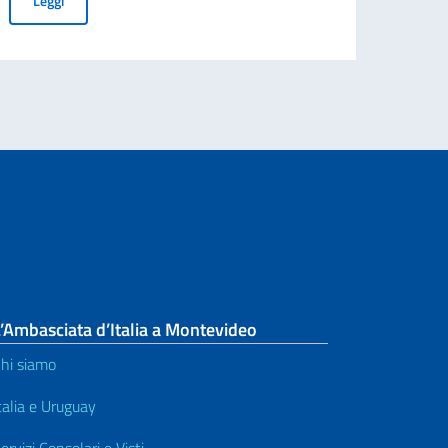
Leggi
2027 IN URUGUAY
’Ambasciata d’Italia a Montevideo
hi siamo
talia e Uruguay
ervizi Consolari e Visti