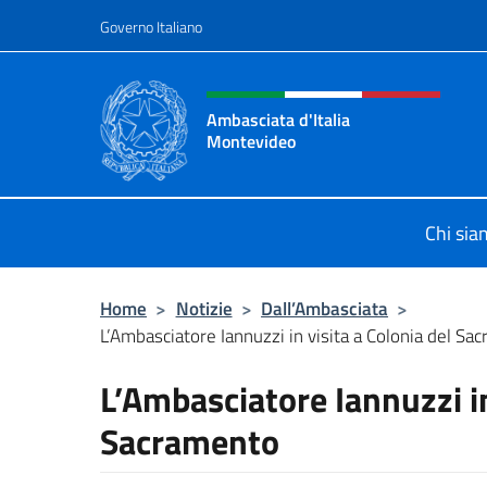
Salta al contenuto
Governo Italiano
Intestazione sito, social 
Ambasciata d'Italia
Montevideo
Il sito ufficiale dell'Ambasciata d'I
Chi si
Home
>
Notizie
>
Dall’Ambasciata
>
L’Ambasciatore Iannuzzi in visita a Colonia del Sa
L’Ambasciatore Iannuzzi in
Sacramento