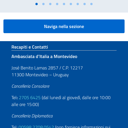
Naviga nella sezione
Sezione footer
Recapiti e Contatti
Ambasciata d’Italia a Montevideo
José Benito Lamas 2857 / C.P. 12217
11300 Montevideo – Uruguay
Cancelleria Consolare
Tel
:
2705 6425
(dal lunedì al giovedì, dalle ore 10:00
alle ore 15:00)
Cancelleria Diplomatica
Tel:
00598 2708.0542
(non fornisce informazioni sui