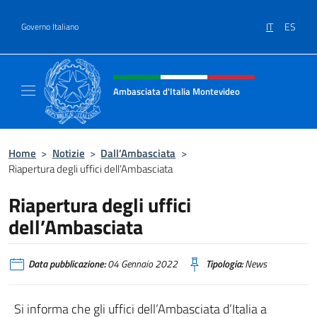
Salta al contenuto
IT
ES
Governo Italiano
Intestazione sito, social e menù
Ambasciata d'Italia Montevideo
Il sito ufficiale dell'Ambasciata d'Italia a M
Home
>
Notizie
>
Dall’Ambasciata
>
Riapertura degli uffici dell’Ambasciata
Riapertura degli uffici
dell’Ambasciata
Data pubblicazione:
04 Gennaio 2022
Tipologia:
News
Si informa che gli uffici dell’Ambasciata d’Italia a