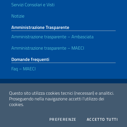
Servizi Consolari e Visti
Notizie
Amministrazione Trasparente
Amministrazione trasparente – Ambasciata
Amministrazione trasparente – MAECI
Domande frequenti
Faq – MAECI
Link Utili
Note legali
Privacy e cookie policy
Dichiarazione di accessibilità
Questo sito utilizza cookies tecnici (necessari) e analitici.
Proseguendo nella navigazione accetti l'utilizzo dei
cookies.
2026 Copyright Ministero degli Affari Esteri e della Cooperazione
Internazionale
COOKIES
I CO
PREFERENZE
ACCETTO TUTTI
Facebook
Twitter
Whatsapp