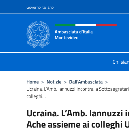
Salta al contenuto
Governo Italiano
Intestazione sito, social 
Ambasciata d'Italia
Montevideo
Il sito ufficiale dell'Ambasciata d'I
Chi si
Home
>
Notizie
>
Dall’Ambasciata
>
Ucraina. L’Amb. Iannuzzi incontra la Sottosegretar
colleghi...
Ucraina. L’Amb. Iannuzzi i
Ache assieme ai colleghi 