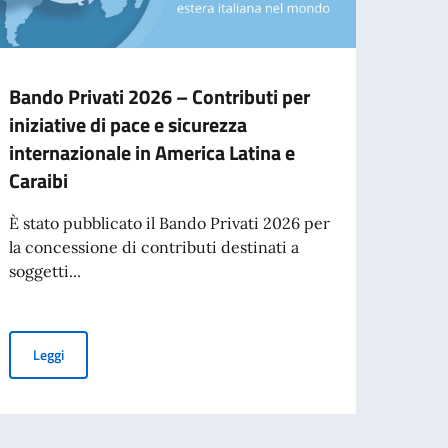
Bando Privati 2026 – Contributi per
Nuov
iniziative di pace e sicurezza
Dipl
internazionale in America Latina e
È ora
Caraibi
della
Italian
È stato pubblicato il Bando Privati 2026 per
la concessione di contributi destinati a
soggetti...
nal
Leg
Bando Privati 2026 – Contributi per iniziative di pace e sicurezza
Leggi
2027 IN URUGUAY