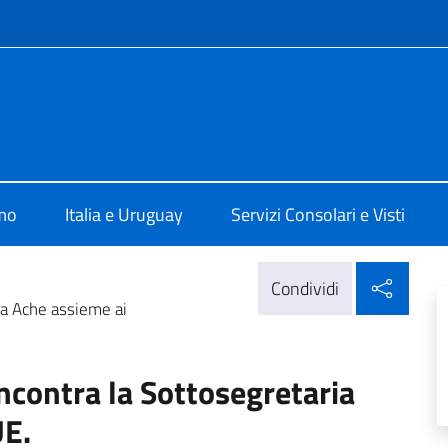
e menù
talia a Montevideo
amo
Italia e Uruguay
Servizi Consolari e Visti
Condi
Condividi
ia Ache assieme ai
ncontra la Sottosegretaria
UE.