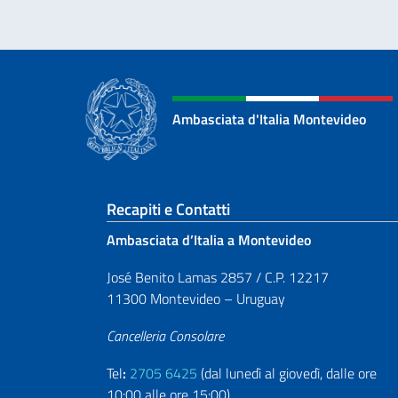
Ambasciata d'Italia Montevideo
Sezione footer
Recapiti e Contatti
Ambasciata d’Italia a Montevideo
José Benito Lamas 2857 / C.P. 12217
11300 Montevideo – Uruguay
Cancelleria Consolare
Tel
:
2705 6425
(dal lunedì al giovedì, dalle ore
10:00 alle ore 15:00)