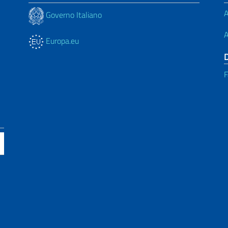
A
Governo Italiano
A
Europa.eu
F