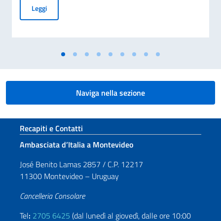
GRADUATORIA FINALE DELLE BORSE DI STUDIO ASSEGNA
Leggi
Naviga nella sezione
Sezione footer
Recapiti e Contatti
Ambasciata d’Italia a Montevideo
José Benito Lamas 2857 / C.P. 12217
11300 Montevideo – Uruguay
Cancelleria Consolare
Tel
:
2705 6425
(dal lunedì al giovedì, dalle ore 10:00