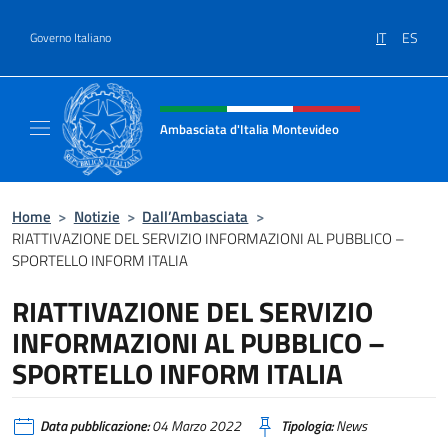
Salta al contenuto
IT
ES
Governo Italiano
Intestazione sito, social e menù
Ambasciata d'Italia Montevideo
Il sito ufficiale dell'Ambasciata d'Italia a M
Home
>
Notizie
>
Dall’Ambasciata
>
RIATTIVAZIONE DEL SERVIZIO INFORMAZIONI AL PUBBLICO –
SPORTELLO INFORM ITALIA
RIATTIVAZIONE DEL SERVIZIO
INFORMAZIONI AL PUBBLICO –
SPORTELLO INFORM ITALIA
Data pubblicazione:
04 Marzo 2022
Tipologia:
News