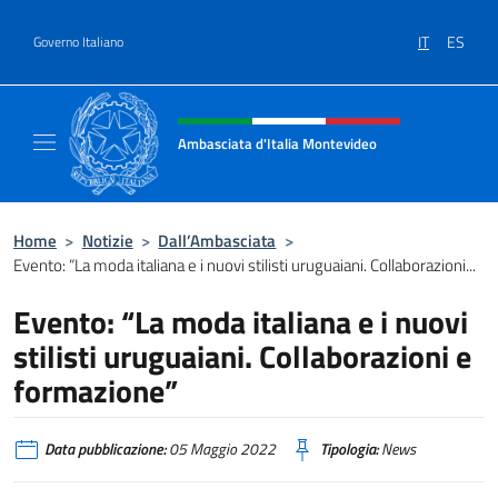
Salta al contenuto
IT
ES
Governo Italiano
Intestazione sito, social e menù
Ambasciata d'Italia Montevideo
Il sito ufficiale dell'Ambasciata d'Italia a M
Home
>
Notizie
>
Dall’Ambasciata
>
Evento: “La moda italiana e i nuovi stilisti uruguaiani. Collaborazioni...
Evento: “La moda italiana e i nuovi
stilisti uruguaiani. Collaborazioni e
formazione”
Data pubblicazione:
05 Maggio 2022
Tipologia:
News