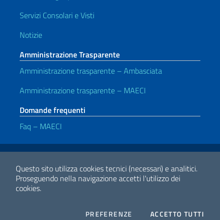
Servizi Consolari e Visti
Notizie
Amministrazione Trasparente
Amministrazione trasparente – Ambasciata
Amministrazione trasparente – MAECI
Domande frequenti
Faq – MAECI
Link Utili
Note legali
Privacy e cookie policy
Dichiarazione di accessibilità
Questo sito utilizza cookies tecnici (necessari) e analitici.
Proseguendo nella navigazione accetti l'utilizzo dei
cookies.
2026 Copyright Ministero degli Affari Esteri e della Cooperazione
Internazionale
COOKIES
I CO
PREFERENZE
ACCETTO TUTTI