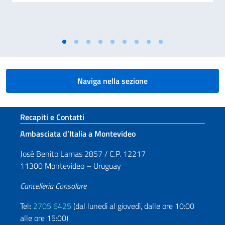
Naviga nella sezione
Sezione footer
Recapiti e Contatti
Ambasciata d’Italia a Montevideo
José Benito Lamas 2857 / C.P. 12217
11300 Montevideo – Uruguay
Cancelleria Consolare
Tel
:
2705 6425
(dal lunedì al giovedì, dalle ore 10:00
alle ore 15:00)