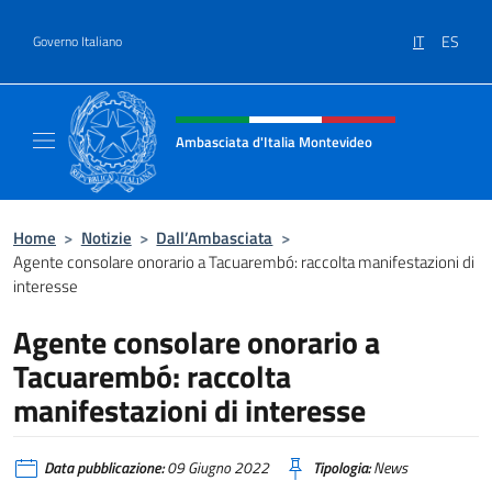
Salta al contenuto
IT
ES
Governo Italiano
Intestazione sito, social e menù
Ambasciata d'Italia Montevideo
Il sito ufficiale dell'Ambasciata d'Italia a M
Home
>
Notizie
>
Dall’Ambasciata
>
Agente consolare onorario a Tacuarembó: raccolta manifestazioni di
interesse
Agente consolare onorario a
Tacuarembó: raccolta
manifestazioni di interesse
Data pubblicazione:
09 Giugno 2022
Tipologia:
News