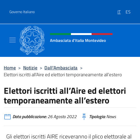
Salta al contenuto
IT
ES
Governo Italiano
Intestazione sito, social e menù
Ambasciata d'Italia Montevideo
Il sito ufficiale dell'Ambasciata d'Italia a M
Home
>
Notizie
>
Dall’Ambasciata
>
Elettori iscritti all’Aire ed elettori temporaneamente all’estero
Elettori iscritti all’Aire ed elettori
temporaneamente all’estero
Data pubblicazione:
26 Agosto 2022
Tipologia:
News
Gli elettori iscritti AIRE riceveranno il plico elettorale al