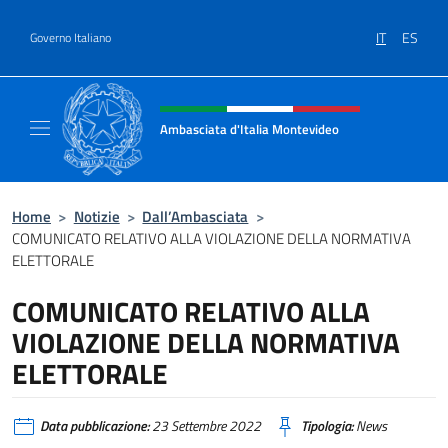
Salta al contenuto
IT
ES
Governo Italiano
Intestazione sito, social e menù
Ambasciata d'Italia Montevideo
Il sito ufficiale dell'Ambasciata d'Italia a M
Home
>
Notizie
>
Dall’Ambasciata
>
COMUNICATO RELATIVO ALLA VIOLAZIONE DELLA NORMATIVA
ELETTORALE
COMUNICATO RELATIVO ALLA
VIOLAZIONE DELLA NORMATIVA
ELETTORALE
Data pubblicazione:
23 Settembre 2022
Tipologia:
News