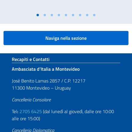
Naviga nella sezione
Sezione footer
Recapiti e Contatti
Ambasciata d’Italia a Montevideo
José Benito Lamas 2857 / C.P. 12217
11300 Montevideo – Uruguay
Cancelleria Consolare
Tel
:
2705 6425
(dal lunedì al giovedì, dalle ore 10:00
alle ore 15:00)
Cancelleria Diplomatica