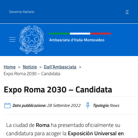
Salta al contenuto
IT
Governo Italiano
Intestazione sito, social e menù
Ambasciata d'Italia Montevideo
Il sito ufficiale dell'Ambasciata d'Italia a M
Home
>
Notizie
>
Dall’Ambasciata
>
Expo Roma 2030 – Candidata
Expo Roma 2030 – Candidata
Data pubblicazione:
28 Settembre 2022
Tipologia:
News
La ciudad de
Roma
ha presentado oficialmente su
candidatura para acoger la
Exposición Universal en