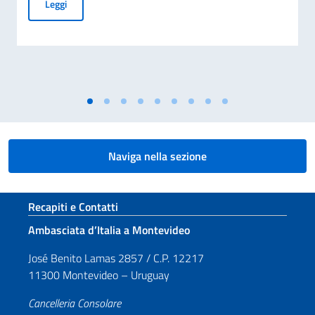
Messaggio dell'On. Ministro per la Giornata nazionale del sac
Leggi
Naviga nella sezione
Sezione footer
Recapiti e Contatti
Ambasciata d’Italia a Montevideo
José Benito Lamas 2857 / C.P. 12217
11300 Montevideo – Uruguay
Cancelleria Consolare