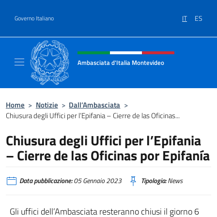
Salta al contenuto
IT
ES
Governo Italiano
Intestazione sito, social e menù
Ambasciata d'Italia Montevideo
Il sito ufficiale dell'Ambasciata d'Italia a M
Home
>
Notizie
>
Dall’Ambasciata
>
Chiusura degli Uffici per l’Epifania – Cierre de las Oficinas...
Chiusura degli Uffici per l’Epifania
– Cierre de las Oficinas por Epifanía
Data pubblicazione:
05 Gennaio 2023
Tipologia:
News
Gli uffici dell’Ambasciata resteranno chiusi il giorno 6