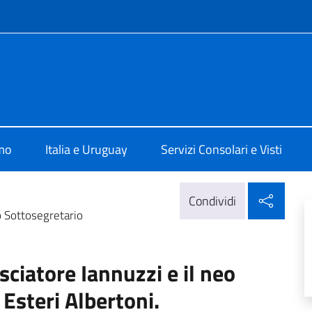
e menù
talia a Montevideo
amo
Italia e Uruguay
Servizi Consolari e Visti
Condi
Condividi
o Sottosegretario
ciatore Iannuzzi e il neo
 Esteri Albertoni.