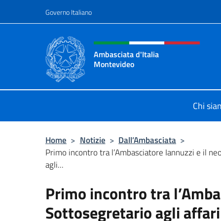
Salta al contenuto
Governo Italiano
Intestazione sito, social 
Ambasciata d'Italia
Montevideo
Il sito ufficiale dell'Ambasciata d'I
Chi si
Home
>
Notizie
>
Dall’Ambasciata
>
Primo incontro tra l’Ambasciatore Iannuzzi e il ne
agli...
Primo incontro tra l’Ambas
Sottosegretario agli affari