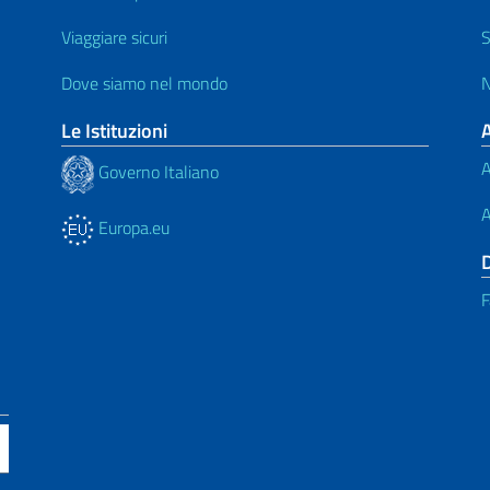
Viaggiare sicuri
S
Dove siamo nel mondo
N
Le Istituzioni
A
Governo Italiano
A
Europa.eu
F