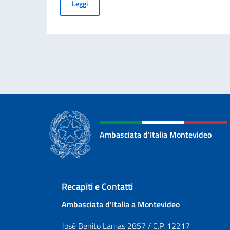
Messaggio dell'On. Ministro per la Giornata naz
Leggi
Ambasciata d'Italia Montevideo
Sezione footer
Recapiti e Contatti
Ambasciata d’Italia a Montevideo
José Benito Lamas 2857 / C.P. 12217