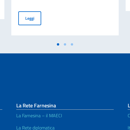
ionale del sacrificio del lavoro italiano nel mondo (8 agosto)
GRADUATORIA FINALE DELLE BORSE DI STUDIO ASSE
Leggi
La Rete Farnesina
L
La Farnesina – il MAECI
C
La Rete diplomatica
I