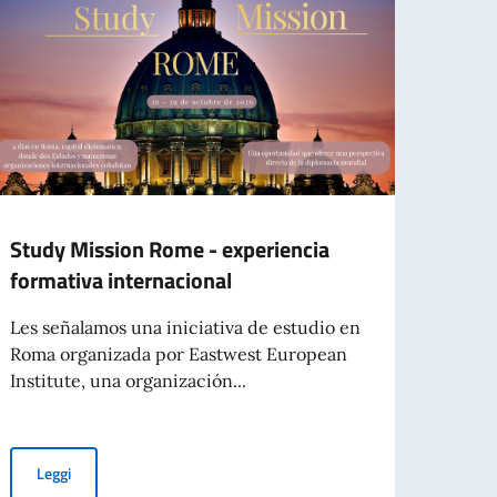
Study Mission Rome - experiencia
Bando
formativa internacional
inizi
inter
Les señalamos una iniciativa de estudio en
Carai
Roma organizada por Eastwest European
Institute, una organización...
È stat
la con
sogget
Study Mission Rome - experiencia formativa internacional
Leggi