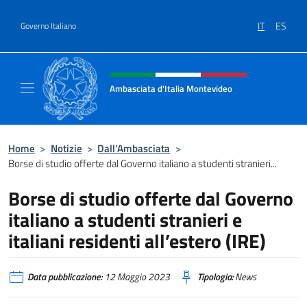
Salta al contenuto
IT
ES
Governo Italiano
Intestazione sito, social e menù
Ambasciata d'Italia Montevideo
Il sito ufficiale dell'Ambasciata d'Italia a M
Home
>
Notizie
>
Dall’Ambasciata
>
Borse di studio offerte dal Governo italiano a studenti stranieri...
Borse di studio offerte dal Governo
italiano a studenti stranieri e
italiani residenti all’estero (IRE)
Data pubblicazione:
12 Maggio 2023
Tipologia:
News