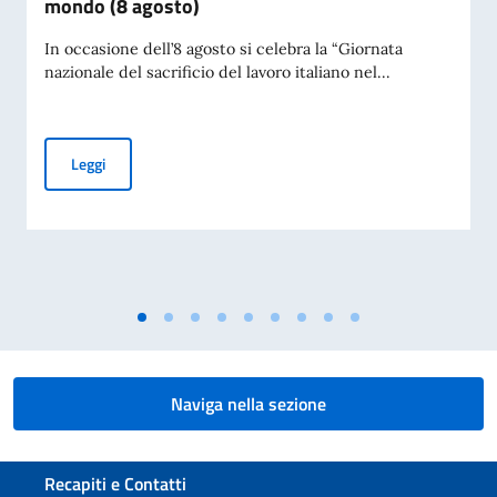
mondo (8 agosto)
In occasione dell’8 agosto si celebra la “Giornata
nazionale del sacrificio del lavoro italiano nel...
Messaggio dell'On. Ministro per la Giornata nazionale del sac
Leggi
Naviga nella sezione
Sezione footer
Recapiti e Contatti