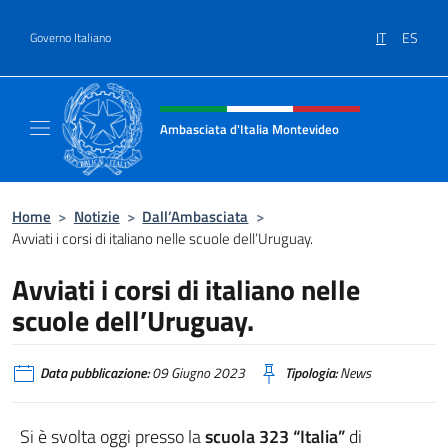
Salta al contenuto
IT
ES
Governo Italiano
Intestazione sito, social e menù
Ambasciata d'Italia Montevideo
Il sito ufficiale dell'Ambasciata d'Italia a M
Home
>
Notizie
>
Dall’Ambasciata
>
Avviati i corsi di italiano nelle scuole dell’Uruguay.
Avviati i corsi di italiano nelle
scuole dell’Uruguay.
Data pubblicazione:
09 Giugno 2023
Tipologia:
News
Si è svolta oggi presso la
scuola 323 “Italia”
di