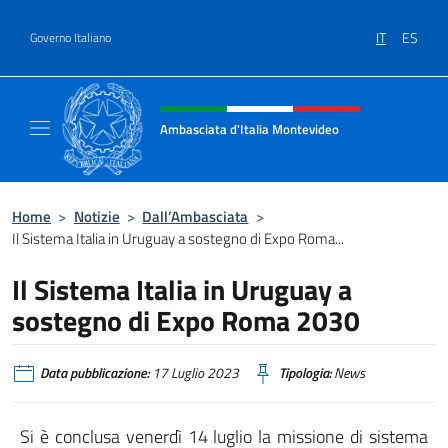
Salta al contenuto
IT
ES
Governo Italiano
Intestazione sito, social e menù
Ambasciata d'Italia Montevideo
Il sito ufficiale dell'Ambasciata d'Italia a M
Home
>
Notizie
>
Dall’Ambasciata
>
Il Sistema Italia in Uruguay a sostegno di Expo Roma...
Il Sistema Italia in Uruguay a
sostegno di Expo Roma 2030
Data pubblicazione:
17 Luglio 2023
Tipologia:
News
Si è conclusa venerdì 14 luglio la missione di sistema