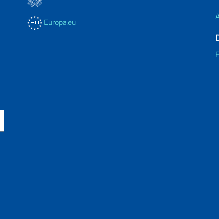
A
Europa.eu
F