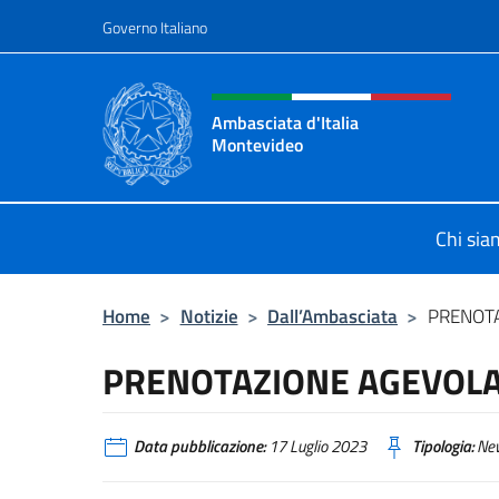
Salta al contenuto
Governo Italiano
Intestazione sito, social 
Ambasciata d'Italia
Montevideo
Il sito ufficiale dell'Ambasciata d'I
Chi si
Home
>
Notizie
>
Dall’Ambasciata
>
PRENOTA
PRENOTAZIONE AGEVOL
Data pubblicazione:
17 Luglio 2023
Tipologia:
Ne