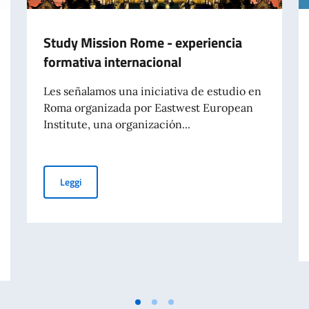
Study Mission Rome - experiencia
formativa internacional
Les señalamos una iniciativa de estudio en
Roma organizada por Eastwest European
Institute, una organización...
Study Mission Rome - experiencia formativa internacio
Leggi
IO ASSEGNATE DAL GOVERNO ITALIANO PER L’ANNO ACCADEMICO 2026-