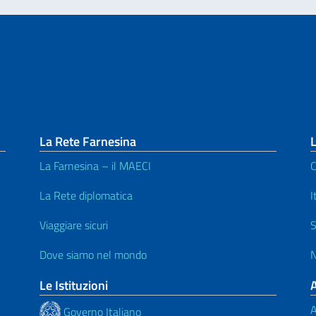
La Rete Farnesina
L
La Farnesina – il MAECI
C
La Rete diplomatica
I
Viaggiare sicuri
S
Dove siamo nel mondo
N
Le Istituzioni
A
Governo Italiano