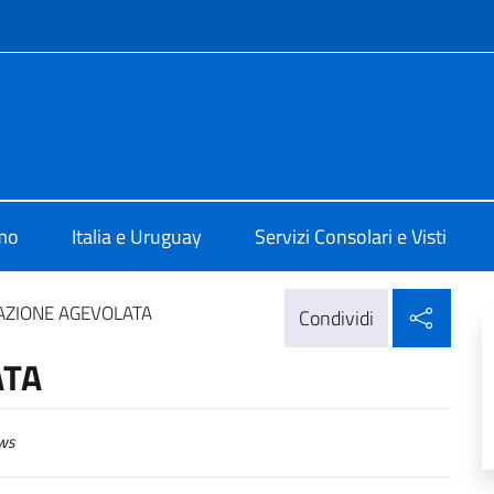
e menù
talia a Montevideo
amo
Italia e Uruguay
Servizi Consolari e Visti
Condi
ZIONE AGEVOLATA
Condividi
ATA
ws