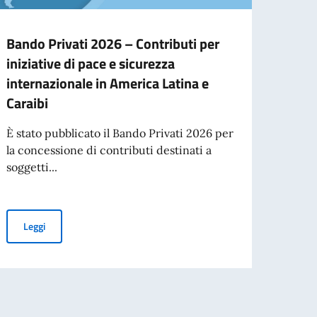
Bando Privati 2026 – Contributi per
Nuov
iniziative di pace e sicurezza
Dipl
internazionale in America Latina e
È ora
Caraibi
della
Italian
È stato pubblicato il Bando Privati 2026 per
la concessione di contributi destinati a
soggetti...
nal
Leg
Bando Privati 2026 – Contributi per iniziative di pace e sicurezza
Leggi
2027 IN URUGUAY