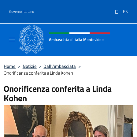
Salta al contenuto
IT
ES
Governo Italiano
Intestazione sito, social e menù
Ambasciata d'Italia Montevideo
Il sito ufficiale dell'Ambasciata d'Italia a M
Home
>
Notizie
>
Dall’Ambasciata
>
Onorificenza conferita a Linda Kohen
Onorificenza conferita a Linda
Kohen