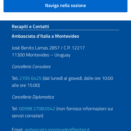
Naviga nella sezione
Sezione footer
Recapiti e Contatti
Ambasciata d’Italia a Montevideo
José Benito Lamas 2857 / C.P. 12217
11300 Montevideo – Uruguay
Cancelleria Consolare
Tel
:
2705 6425
(dal lunedì al giovedì, dalle ore 10:00
alle ore 15:00)
Cancelleria Diplomatica
Tel:
00598 2708.0542
(non fornisce informazioni sui
servizi consolari)
Email:
ambasciata.montevideo@esteri.it