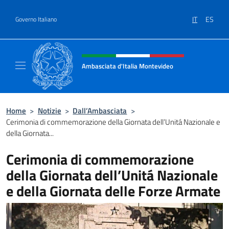
Salta al contenuto
IT
ES
Governo Italiano
Intestazione sito, social e menù
Ambasciata d'Italia Montevideo
Il sito ufficiale dell'Ambasciata d'Italia a M
Home
>
Notizie
>
Dall’Ambasciata
>
Cerimonia di commemorazione della Giornata dell’Unitá Nazionale e
della Giornata...
Cerimonia di commemorazione
della Giornata dell’Unitá Nazionale
e della Giornata delle Forze Armate