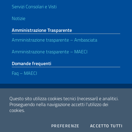
Servizi Consolari e Visti
Notizie
Amministrazione Trasparente
Amministrazione trasparente – Ambasciata
Amministrazione trasparente – MAECI
Domande frequenti
Faq – MAECI
Link Utili
Note legali
Privacy e cookie policy
Dichiarazione di accessibilità
Questo sito utilizza cookies tecnici (necessari) e analitici.
Proseguendo nella navigazione accetti l'utilizzo dei
cookies.
2026 Copyright Ministero degli Affari Esteri e della Cooperazione
Internazionale
COOKIES
I CO
PREFERENZE
ACCETTO TUTTI
Facebook
Twitter
Whatsapp