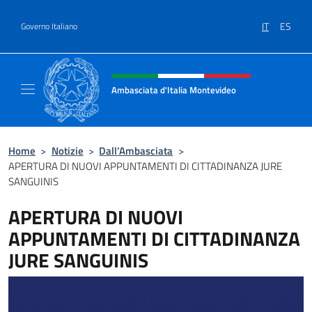
Salta al contenuto
IT
ES
Governo Italiano
Intestazione sito, social e menù
Ambasciata d'Italia Montevideo
Il sito ufficiale dell'Ambasciata d'Italia a M
Home
>
Notizie
>
Dall’Ambasciata
>
APERTURA DI NUOVI APPUNTAMENTI DI CITTADINANZA JURE
SANGUINIS
APERTURA DI NUOVI
APPUNTAMENTI DI CITTADINANZA
JURE SANGUINIS