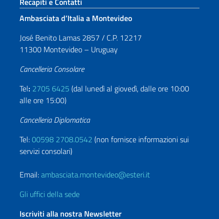
Sezione footer
Recapiti e Contatti
Ambasciata d’Italia a Montevideo
José Benito Lamas 2857 / C.P. 12217
11300 Montevideo – Uruguay
Cancelleria Consolare
Tel
:
2705 6425
(dal lunedì al giovedì, dalle ore 10:00
alle ore 15:00)
Cancelleria Diplomatica
Tel:
00598 2708.0542
(non fornisce informazioni sui
servizi consolari)
Email:
ambasciata.montevideo@esteri.it
Gli uffici della sede
Iscriviti alla nostra Newsletter