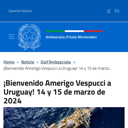
Salta al contenuto
IT
ES
Governo Italiano
Intestazione sito, social e menù
Ambasciata d'Italia Montevideo
Il sito ufficiale dell'Ambasciata d'Italia a M
Home
>
Notizie
>
Dall’Ambasciata
>
¡Bienvenido Amerigo Vespucci a Uruguay! 14 y 15 de marzo...
¡Bienvenido Amerigo Vespucci a
Uruguay! 14 y 15 de marzo de
2024