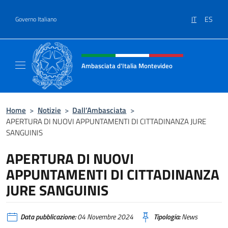
Salta al contenuto
IT
ES
Governo Italiano
Intestazione sito, social e menù
Ambasciata d'Italia Montevideo
Il sito ufficiale dell'Ambasciata d'Italia a M
Home
>
Notizie
>
Dall’Ambasciata
>
APERTURA DI NUOVI APPUNTAMENTI DI CITTADINANZA JURE
SANGUINIS
APERTURA DI NUOVI
APPUNTAMENTI DI CITTADINANZA
JURE SANGUINIS
Data pubblicazione:
04 Novembre 2024
Tipologia:
News