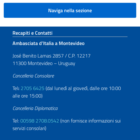
Naviga nella sezione
Sezione footer
Recapiti e Contatti
Ambasciata d’Italia a Montevideo
José Benito Lamas 2857 / C.P. 12217
11300 Montevideo – Uruguay
Cancelleria Consolare
Tel
:
2705 6425
(dal lunedì al giovedì, dalle ore 10:00
alle ore 15:00)
Cancelleria Diplomatica
Tel:
00598 2708.0542
(non fornisce informazioni sui
servizi consolari)