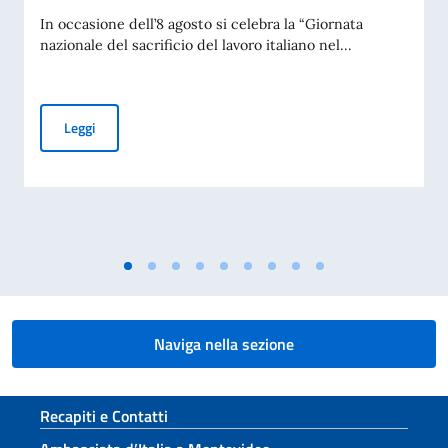
In occasione dell’8 agosto si celebra la “Giornata
nazionale del sacrificio del lavoro italiano nel...
Messaggio dell'On. Ministro per la Giornata nazionale del sac
Leggi
Naviga nella sezione
Sezione footer
Recapiti e Contatti