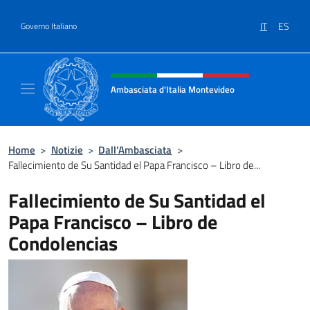
Salta al contenuto
IT
ES
Governo Italiano
Intestazione sito, social e menù
Ambasciata d'Italia Montevideo
Il sito ufficiale dell'Ambasciata d'Italia a M
Home
>
Notizie
>
Dall’Ambasciata
>
Fallecimiento de Su Santidad el Papa Francisco – Libro de...
Fallecimiento de Su Santidad el
Papa Francisco – Libro de
Condolencias