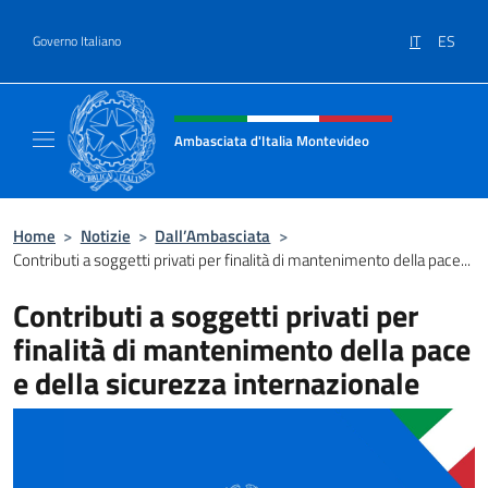
Salta al contenuto
IT
ES
Governo Italiano
Intestazione sito, social e menù
Ambasciata d'Italia Montevideo
Il sito ufficiale dell'Ambasciata d'Italia a M
Home
>
Notizie
>
Dall’Ambasciata
>
Contributi a soggetti privati per finalità di mantenimento della pace...
Contributi a soggetti privati per
finalità di mantenimento della pace
e della sicurezza internazionale