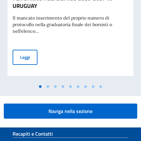
URUGUAY
Il mancato inserimento del proprio numero di
protocollo nella graduatoria finale dei borsisti o
nell’elenco...
GRADUATORIA FINALE DELLE BORSE DI STUDIO ASSEGNA
Leggi
Naviga nella sezione
Sezione footer
Recapiti e Contatti