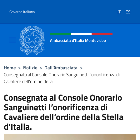
Salta al contenuto
IT
ES
Governo Italiano
Intestazione sito, social e menù
Ambasciata d'Italia Montevideo
Il sito ufficiale dell'Ambasciata d'Italia a M
Home
>
Notizie
>
Dall’Ambasciata
>
Consegnata al Console Onorario Sanguinetti l’onorificenza di
Cavaliere dell’ordine della...
Consegnata al Console Onorario
Sanguinetti l’onorificenza di
Cavaliere dell’ordine della Stella
d’Italia.