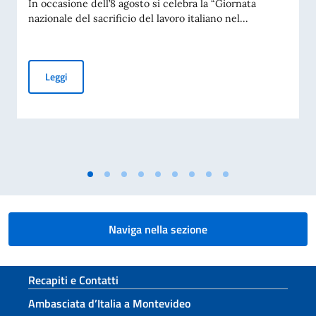
In occasione dell’8 agosto si celebra la “Giornata
nazionale del sacrificio del lavoro italiano nel...
Messaggio dell'On. Ministro per la Giornata nazionale del sac
Leggi
Naviga nella sezione
Sezione footer
Recapiti e Contatti
Ambasciata d’Italia a Montevideo