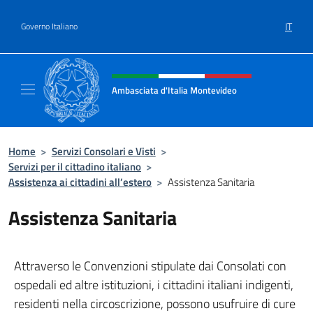
Salta al contenuto
IT
Governo Italiano
Intestazione sito, social e menù
Ambasciata d'Italia Montevideo
Il sito ufficiale dell'Ambasciata d'Italia a M
Home
>
Servizi Consolari e Visti
>
Servizi per il cittadino italiano
>
Assistenza ai cittadini all’estero
>
Assistenza Sanitaria
Assistenza Sanitaria
Attraverso le Convenzioni stipulate dai Consolati con
ospedali ed altre istituzioni, i cittadini italiani indigenti,
residenti nella circoscrizione, possono usufruire di cure