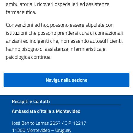
ambulatoriali, ricoveri ospedalieri ed assistenza
farmaceutica.
Convenzioni ad hoc possono essere stipulate con
istituzioni che possono prendersi cura di connazionali
anziani ed indigenti che, non essendo autosufficienti,
hanno bisogno di assistenza infermieristica e
psicologica continua.
Naviga nella sezione
Sezione footer
Recapiti e Contatti
Ambasciata d’Italia a Montevideo
José Benito Lamas 2857 / C.P. 12217
11300 Montevideo – Uruguay