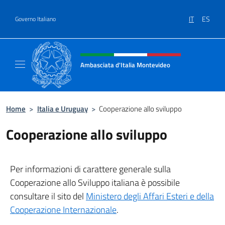
Salta al contenuto
IT
ES
Governo Italiano
Intestazione sito, social e menù
Ambasciata d'Italia Montevideo
Il sito ufficiale dell'Ambasciata d'Italia a M
Home
>
Italia e Uruguay
>
Cooperazione allo sviluppo
Cooperazione allo sviluppo
Per informazioni di carattere generale sulla
Cooperazione allo Sviluppo italiana è possibile
consultare il sito del
Ministero degli Affari Esteri e della
Cooperazione Internazionale
.