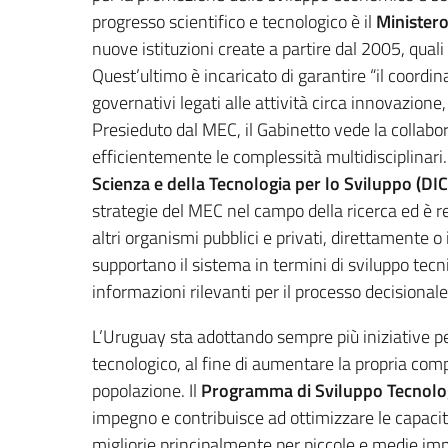
progresso scientifico e tecnologico è il
Ministero
nuove istituzioni create a partire dal 2005, quali
Quest’ultimo è incaricato di garantire “il coord
governativi legati alle attività circa innovazione
Presieduto dal MEC, il Gabinetto vede la collabora
efficientemente le complessità multidisciplinari. 
Scienza e della Tecnologia per lo Sviluppo (DI
strategie del MEC nel campo della ricerca ed è res
altri organismi pubblici e privati, direttamente o
supportano il sistema in termini di sviluppo tec
informazioni rilevanti per il processo decisionale
L’Uruguay sta adottando sempre più iniziative pe
tecnologico, al fine di aumentare la propria compe
popolazione. Il
Programma di Sviluppo Tecnolo
impegno e contribuisce ad ottimizzare le capacità
migliorie principalmente per piccole e medie im