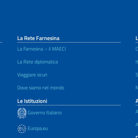
La Rete Farnesina
L
La Farnesina – il MAECI
C
La Rete diplomatica
I
Viaggiare sicuri
S
Dove siamo nel mondo
N
Le Istituzioni
A
Governo Italiano
A
Europa.eu