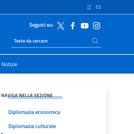
IT
ES
Seguici su:
Cerca nel sito
Ricerca sito live
Notizie
vidi sui Social Network
NAVIGA NELLA SEZIONE
Diplomazia economica
Diplomazia culturale