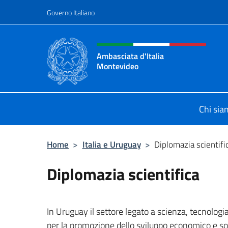
Salta al contenuto
Governo Italiano
Intestazione sito, social 
Ambasciata d'Italia
Montevideo
Il sito ufficiale dell'Ambasciata d'I
Chi si
Home
>
Italia e Uruguay
>
Diplomazia scientifi
Diplomazia scientifica
In Uruguay il settore legato a scienza, tecnolo
per la promozione dello sviluppo economico e so