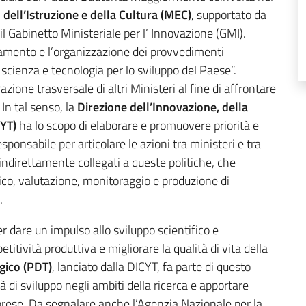
 dell’Istruzione e della Cultura (MEC)
, supportato da
 il Gabinetto Ministeriale per l’ Innovazione (GMI).
inamento e l’organizzazione dei provvedimenti
, scienza e tecnologia per lo sviluppo del Paese”.
zione trasversale di altri Ministeri al fine di affrontare
In tal senso, la
Direzione dell’Innovazione, della
CYT)
ha lo scopo di elaborare e promuovere priorità e
ponsabile per articolare le azioni tra ministeri e tra
 indirettamente collegati a queste politiche, che
nico, valutazione, monitoraggio e produzione di
.
r dare un impulso allo sviluppo scientifico e
titività produttiva e migliorare la qualità di vita della
gico (PDT)
, lanciato dalla DICYT, fa parte di questo
 di sviluppo negli ambiti della ricerca e apportare
prese. Da segnalare anche l’Agenzia Nazionale per la