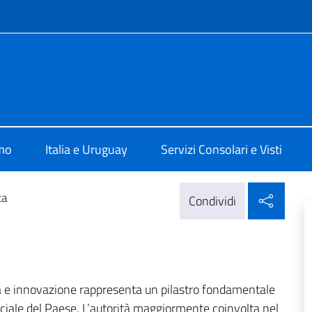
e menù
talia a Montevideo
amo
Italia e Uruguay
Servizi Consolari e Visti
Condi
ca
Condividi
gia e innovazione rappresenta un pilastro fondamentale
ciale del Paese. L’autorità maggiormente coinvolta nel