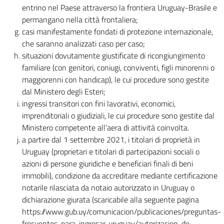
e
entrino nel Paese attraverso la frontiera Uruguay-Brasile e
il
permangano nella città frontaliera;
compimento
casi manifestamente fondati di protezione internazionale,
del
che saranno analizzati caso per caso;
periodo
situazioni dovutamente giustificate di ricongiungimento
previsto
familiare (con genitori, coniugi, conviventi, figli minorenni o
per
maggiorenni con handicap), le cui procedure sono gestite
lo
dal Ministero degli Esteri;
sviluppo
ingressi transitori con fini lavorativi, economici,
dell’immunità.
imprenditoriali o giudiziali, le cui procedure sono gestite dal
Ministero competente all’aera di attività coinvolta.
2.
a partire dal 1 settembre 2021, i titolari di proprietà in
che
Uruguay (proprietari e titolari di partecipazioni sociali o
documentino
azioni di persone giuridiche e beneficiari finali di beni
(mediante
immobili), condizione da accreditare mediante certificazione
test
notarile rilasciata da notaio autorizzato in Uruguay o
RT-
dichiarazione giurata (scaricabile alla seguente pagina
PCR
https://www.gub.uy/comunicacion/publicaciones/preguntas-
o
frecuentes-para-ingresar-uruguay/autorizacion-de-