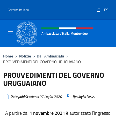
Salta al contenuto
partire
IT
ES
dal
Governo Italiano
1
Intestazione sito, social e menù
novembre
2021
Ambasciata d'Italia Montevideo
è
Il sito ufficiale dell'Ambasciata d'Italia a M
autorizzato
l’ingresso
in
Home
>
Notizie
>
Dall’Ambasciata
>
PROVVEDIMENTI DEL GOVERNO URUGUAIANO
Uruguay,
senza
PROVVEDIMENTI DEL GOVERNO
obbligo
URUGUAIANO
di
quarantena,
alle
Data pubblicazione:
07 Luglio 2020
Tipologia:
News
seguenti
categorie
A partire dal
1 novembre 2021
è autorizzato l’ingresso
di