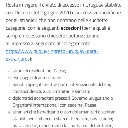
Resta in vigore il divieto di accesso in Uruguay stabilito
il
con Decreto del 2 giugno 2020 e successive modifiche
completamento
per gli stranieri che non rientrano nelle suddette
del
categorie, con le seguenti
eccezioni
(per le quali è
ciclo
sempre necessario chiedere l’autorizzazione
di
all’ingresso al seguente al collegamento
vaccinazione
https://www.gub.uy/ingreso-uruguay-para-
contro
il
extranjeros
):
covid-
stranieri residenti nel Paese;
19
equipaggio di aerei e navi;
nel
autisti impiegati nel trasporto internazionale di beni,
periodo
corrispondenza, aiuti umanitari e sanitari;
dei
diplomatici accreditati presso il Governo uruguaiano o
nove
Organismi internazionali con sede nel Paese;
mesi
stranieri che beneficiano di corridoi umanitari o sanitari,
precedenti
stabiliti per l’imbarco o sbarco di crociere, navi e aerei;
l’imbarco
brasiliani che, dimostrando la condizione di frontalieri,