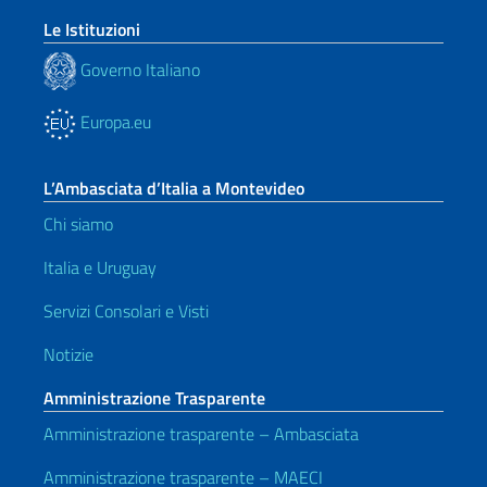
o
Le Istituzioni
Organismi
internazionali
Governo Italiano
con
sede
Europa.eu
nel
Paese;
L’Ambasciata d’Italia a Montevideo
e.
Chi siamo
stranieri
che
Italia e Uruguay
beneficiano
di
Servizi Consolari e Visti
corridoi
Notizie
umanitari
o
Amministrazione Trasparente
sanitari,
Amministrazione trasparente – Ambasciata
stabiliti
per
Amministrazione trasparente – MAECI