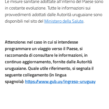
Le misure sanitarie adottate all’interno del Paese sono
di
in costante evoluzione. Tutte le informazioni sui
entrare
provvedimenti adottati dalle Autorità uruguaiane sono
nel
disponibili nel sito del
Ministero della Salute
.
Paese.
3.
di
Attenzione: nel caso in cui si intendesse
età
programmare un viaggio verso il Paese, si
inferiore
raccomanda di consultare le informazioni, in
ai
continuo aggiornamento, fornite dalle Autorità
18
uruguaiane. Quale utile riferimento, si segnala il
anni.
seguente collegamento (in lingua
Resta
spagnola):
https://www.gub.uy/ingreso-uruguay
in
vigore
il
divieto
di