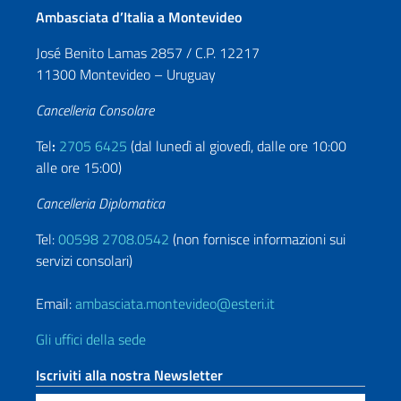
Ambasciata d’Italia a Montevideo
collegamento
https://www.gub.uy/ingreso-
uruguay-
José Benito Lamas 2857 / C.P. 12217
para-
11300 Montevideo – Uruguay
extranjeros
):
Cancelleria Consolare
a.
stranieri
Tel
:
2705 6425
(dal lunedì al giovedì, dalle ore 10:00
residenti
alle ore 15:00)
nel
Cancelleria Diplomatica
Paese;
b.
Tel:
00598 2708.0542
(non fornisce informazioni sui
equipaggio
servizi consolari)
di
aerei
Email:
ambasciata.montevideo@esteri.it
e
navi;
Gli uffici della sede
c.
Iscriviti alla nostra Newsletter
autisti