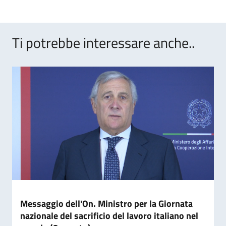
accesso
in
Uruguay
Ti potrebbe interessare anche..
stabilito
con
Decreto
del
2
giugno
2020
e
successive
modifiche
per
gli
stranieri
Messaggio dell'On. Ministro per la Giornata
che
nazionale del sacrificio del lavoro italiano nel
non