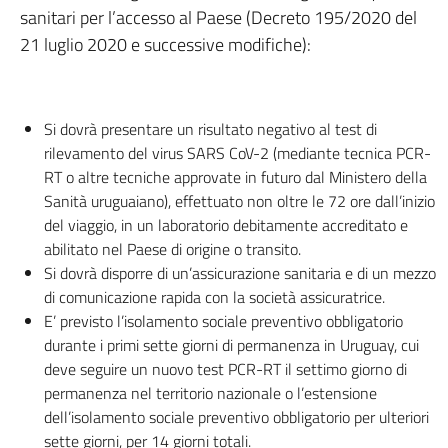
sanitari per l’accesso al Paese (Decreto 195/2020 del
19
nel
21 luglio 2020 e successive modifiche):
periodo
di
90
Si dovrà presentare un risultato negativo al test di
giorni
rilevamento del virus SARS CoV-2 (mediante tecnica PCR-
precedente
RT o altre tecniche approvate in futuro dal Ministero della
l’ingresso
Sanità uruguaiano), effettuato non oltre le 72 ore dall’inizio
in
del viaggio, in un laboratorio debitamente accreditato e
Uruguay.
abilitato nel Paese di origine o transito.
Sono
Si dovrà disporre di un’assicurazione sanitaria e di un mezzo
inoltre
di comunicazione rapida con la società assicuratrice.
esonerati
E’ previsto l’isolamento sociale preventivo obbligatorio
dall’obbligo
durante i primi sette giorni di permanenza in Uruguay, cui
di
deve seguire un nuovo test PCR-RT il settimo giorno di
quarantena
permanenza nel territorio nazionale o l’estensione
dell’isolamento sociale preventivo obbligatorio per ulteriori
coloro In
sette giorni, per 14 giorni totali.
quest’ultimo