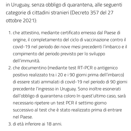
in Uruguay, senza obbligo di quarantena, alle seguenti
cittadini
categorie di cittadini stranieri (Decreto 357 del 27
stranieri
(Decreto
ottobre 2021):
357
che attestino, mediante certificato emesso dal Paese di
del
origine, il completamento del ciclo di vaccinazione contro il
27
covid-19 nel periodo dei nove mesi precedenti l’imbarco e il
ottobre
compimento del periodo previsto per lo sviluppo
2021):
dell’immunità.
1.
che documentino (mediante test RT-PCR o antigenico
che
positivo realizzato tra i 20 e i 90 giorni prima dell’imbarco)
attestino,
di essere stati ammalati di covid-19 nel periodo di 90 giorni
mediante
precedente l’ingresso in Uruguay. Sono inoltre esonerati
certificato
dall’obbligo di quarantena coloro In quest’ultimo caso, sarà
emesso
necessario ripetere un test PCR il settimo giorno
successivo al test che è stato realizzato prima di entrare
dal
nel Paese.
Paese
di età inferiore ai 18 anni.
di
origine,