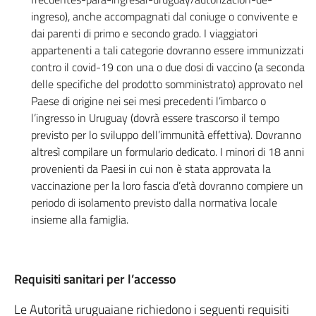
antigenico
ingreso), anche accompagnati dal coniuge o convivente e
positivo
dai parenti di primo e secondo grado. I viaggiatori
realizzato
appartenenti a tali categorie dovranno essere immunizzati
tra
contro il covid-19 con una o due dosi di vaccino (a seconda
i
delle specifiche del prodotto somministrato) approvato nel
20
Paese di origine nei sei mesi precedenti l’imbarco o
e
l’ingresso in Uruguay (dovrà essere trascorso il tempo
i
previsto per lo sviluppo dell’immunità effettiva). Dovranno
altresì compilare un formulario dedicato. I minori di 18 anni
90
provenienti da Paesi in cui non è stata approvata la
giorni
vaccinazione per la loro fascia d’età dovranno compiere un
prima
periodo di isolamento previsto dalla normativa locale
dell’imbarco)
insieme alla famiglia.
di
essere
stati
ammalati
Requisiti sanitari per l’accesso
di
Le Autorità uruguaiane richiedono i seguenti requisiti
covid-