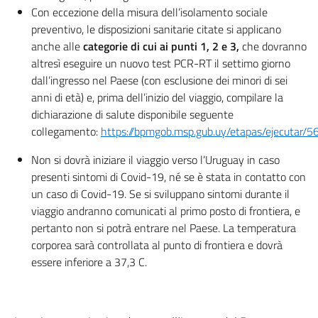
Con eccezione della misura dell’isolamento sociale
caso,
preventivo, le disposizioni sanitarie citate si applicano
sarà
anche alle
categorie di cui ai punti 1, 2 e 3,
che dovranno
necessario
altresì eseguire un nuovo test PCR-RT il settimo giorno
ripetere
dall’ingresso nel Paese (con esclusione dei minori di sei
un
anni di età) e, prima dell’inizio del viaggio, compilare la
test
dichiarazione di salute disponibile seguente
PCR
collegamento:
https://bpmgob.msp.gub.uy/etapas/ejecutar/
il
settimo
Non si dovrà iniziare il viaggio verso l’Uruguay in caso
giorno
presenti sintomi di Covid-19, né se è stata in contatto con
successivo
un caso di Covid-19. Se si sviluppano sintomi durante il
al
viaggio andranno comunicati al primo posto di frontiera, e
test
pertanto non si potrà entrare nel Paese. La temperatura
che
corporea sarà controllata al punto di frontiera e dovrà
essere inferiore a 37,3 C.
è
stato
realizzato
prima