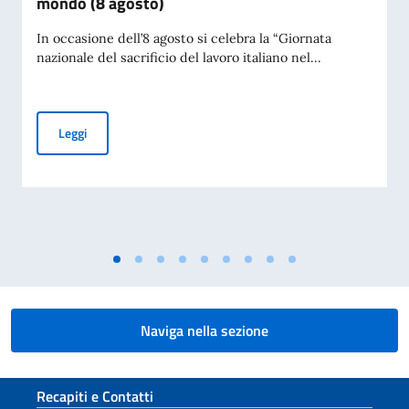
mondo (8 agosto)
rientrano
nelle
In occasione dell’8 agosto si celebra la “Giornata
nazionale del sacrificio del lavoro italiano nel...
suddette
categorie,
con
le
Messaggio dell'On. Ministro per la Giornata nazionale del sac
Leggi
seguenti
eccezioni
(per
le
quali
è
sempre
necessario
chiedere
l’autorizzazione
Naviga nella sezione
all’ingresso
al
seguente
Sezione footer
Recapiti e Contatti
al