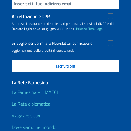
impiegati
Inserisci la tua email
nel
trasporto
Accettazione GDPR
internazionale
Autorizzo il trattamento dei miei dati personali ai sensi del GDPR e del
Decreto Legislativo 30 giugno 2003, n.196
Privacy
Note Legali
di
beni,
Sì, voglio iscrivermi alla Newsletter per ricevere
corrispondenza,
aggiornamenti sulle attività di questa sede
aiuti
umanitari
e
sanitari;
d.
La Rete Farnesina
diplomatici
La Farnesina – il MAECI
accreditati
presso
La Rete diplomatica
il
Viaggiare sicuri
Governo
uruguaiano
Dove siamo nel mondo