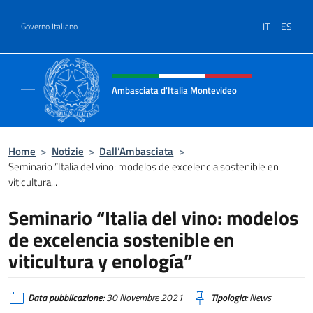
Salta al contenuto
IT
ES
Governo Italiano
Intestazione sito, social e menù
Ambasciata d'Italia Montevideo
Il sito ufficiale dell'Ambasciata d'Italia a M
Home
>
Notizie
>
Dall’Ambasciata
>
Seminario “Italia del vino: modelos de excelencia sostenible en
viticultura...
Seminario “Italia del vino: modelos
de excelencia sostenible en
viticultura y enología”
Data pubblicazione:
30 Novembre 2021
Tipologia:
News