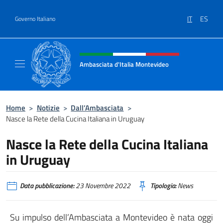
Salta al contenuto
IT
ES
Governo Italiano
Intestazione sito, social e menù
Ambasciata d'Italia Montevideo
Il sito ufficiale dell'Ambasciata d'Italia a M
Home
>
Notizie
>
Dall’Ambasciata
>
Nasce la Rete della Cucina Italiana in Uruguay
Nasce la Rete della Cucina Italiana
in Uruguay
Data pubblicazione:
23 Novembre 2022
Tipologia:
News
Su impulso dell’Ambasciata a Montevideo è nata oggi