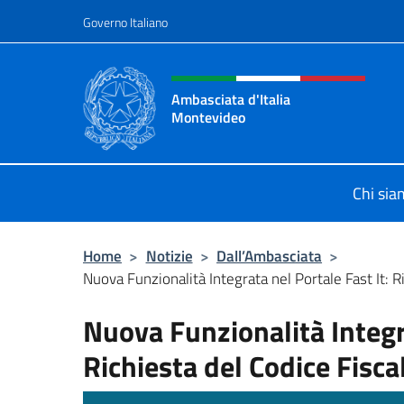
Salta al contenuto
Governo Italiano
Intestazione sito, social 
Ambasciata d'Italia
Montevideo
Il sito ufficiale dell'Ambasciata d'I
Chi si
Home
>
Notizie
>
Dall’Ambasciata
>
Nuova Funzionalità Integrata nel Portale Fast It: Ri
Nuova Funzionalità Integra
Richiesta del Codice Fisca