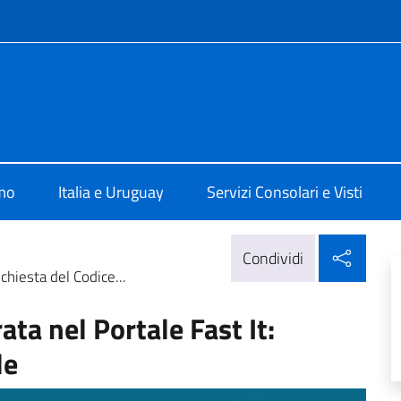
e menù
talia a Montevideo
amo
Italia e Uruguay
Servizi Consolari e Visti
Condi
Condividi
chiesta del Codice...
ta nel Portale Fast It:
le