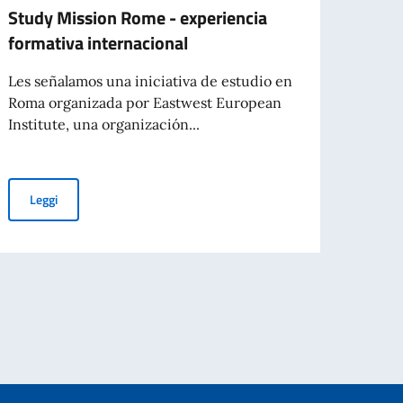
Study Mission Rome - experiencia
Bando
formativa internacional
inizi
inter
Les señalamos una iniciativa de estudio en
Carai
Roma organizada por Eastwest European
Institute, una organización...
È stat
la con
sogget
Study Mission Rome - experiencia formativa internacional
Leggi
Leg
GNATE DAL GOVERNO ITALIANO PER L’ANNO ACCADEMICO 2026-2027 IN 