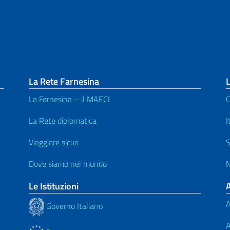
La Rete Farnesina
L
La Farnesina – il MAECI
C
La Rete diplomatica
I
Viaggiare sicuri
S
Dove siamo nel mondo
N
Le Istituzioni
A
Governo Italiano
A