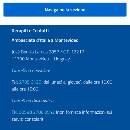
Naviga nella sezione
Sezione footer
Recapiti e Contatti
Ambasciata d’Italia a Montevideo
José Benito Lamas 2857 / C.P. 12217
11300 Montevideo – Uruguay
Cancelleria Consolare
Tel
:
2705 6425
(dal lunedì al giovedì, dalle ore 10:00
alle ore 15:00)
Cancelleria Diplomatica
Tel:
00598 2708.0542
(non fornisce informazioni sui
servizi consolari)