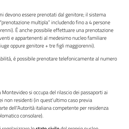
ni devono essere prenotati dal genitore; il sistema
 “prenotazione multipla” includendo fino a 4 persone
norenni). É anche possibile effettuare una prenotazione
iventi e appartenenti al medesimo nucleo familiare
iuge oppure genitore + tre figli maggiorenni).
abilitá, é possibile prenotare telefonicamente al numero
a Montevideo si occupa del rilascio dei passaporti ai
 dei non residenti (in quest’ultimo caso previa
parte dell’Autorità italiana competente per residenza
lomatico consolare).
ni regolarizzare lo
stato civile
del proprio nucleo