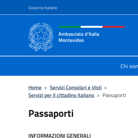
Salta al contenuto
Governo Italiano
Intestazione sito, social 
Ambasciata d'Italia
Montevideo
Il sito ufficiale dell'Ambasciata d'I
Chi si
Home
>
Servizi Consolari e Visti
>
Servizi per il cittadino italiano
>
Passaporti
Passaporti
INFORMAZIONI GENERALI