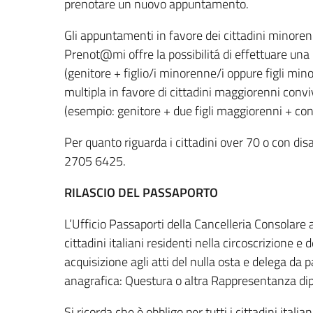
prenotare un nuovo appuntamento.
Gli appuntamenti in favore dei cittadini minoren
Prenot@mi offre la possibilitá di effettuare una
(genitore + figlio/i minorenne/i oppure figli mi
multipla in favore di cittadini maggiorenni conv
(esempio: genitore + due figli maggiorenni + con
Per quanto riguarda i cittadini over 70 o con dis
2705 6425.
RILASCIO DEL PASSAPORTO
L’Ufficio Passaporti della Cancelleria Consolare 
cittadini italiani residenti nella circoscrizione e
acquisizione agli atti del nulla osta e delega da 
anagrafica: Questura o altra Rappresentanza dip
Si ricorda che è obbligo per tutti i cittadini italia