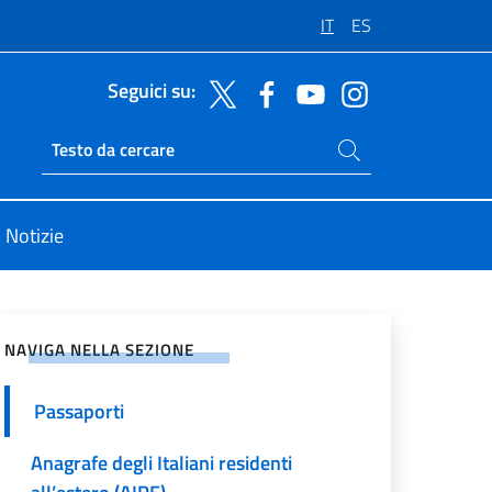
IT
ES
Seguici su:
Cerca nel sito
Ricerca sito live
Notizie
vidi sui Social Network
NAVIGA NELLA SEZIONE
Passaporti
Anagrafe degli Italiani residenti