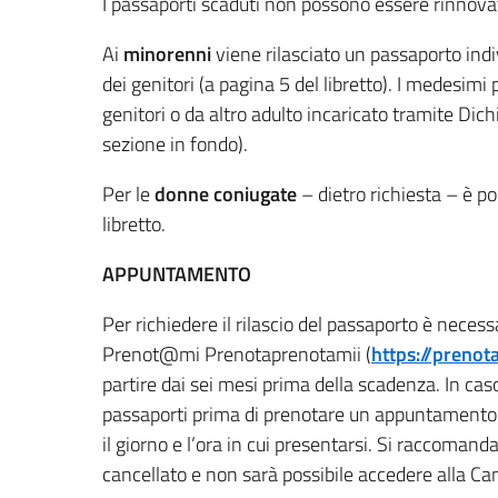
I passaporti scaduti non possono essere rinnovat
Ai
minorenni
viene rilasciato un passaporto indi
dei genitori (a pagina 5 del libretto). I medesi
genitori o da altro adulto incaricato tramite D
sezione in fondo).
Per le
donne coniugate
– dietro richiesta – è p
libretto.
APPUNTAMENTO
Per richiedere il rilascio del passaporto è neces
Prenot@mi Prenotaprenotamii (
https://prenota
partire dai sei mesi prima della scadenza. In caso 
passaporti prima di prenotare un appuntamento (
il giorno e l’ora in cui presentarsi. Si raccomand
cancellato e non sarà possibile accedere alla Can