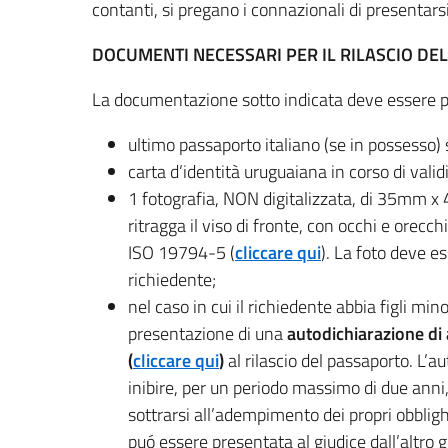
contanti, si pregano i connazionali di presentarsi
DOCUMENTI NECESSARI PER IL RILASCIO DE
La documentazione sotto indicata deve essere pr
ultimo passaporto italiano (se in possesso) 
carta d’identità uruguaiana in corso di validit
1 fotografia, NON digitalizzata, di 35mm x 
ritragga il viso di fronte, con occhi e orecc
ISO 19794-5 (
cliccare qui
). La foto deve e
richiedente;
nel caso in cui il richiedente abbia figli min
presentazione di una
autodichiarazione
di 
(
cliccare qui
)
al rilascio del passaporto. L’a
inibire, per un periodo massimo di due anni, 
sottrarsi all’adempimento dei propri obbligh
puó essere presentata al giudice dall’altro 