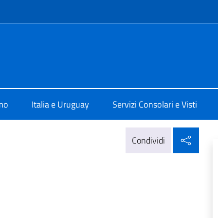
e menù
talia a Montevideo
amo
Italia e Uruguay
Servizi Consolari e Visti
Condi
Condividi