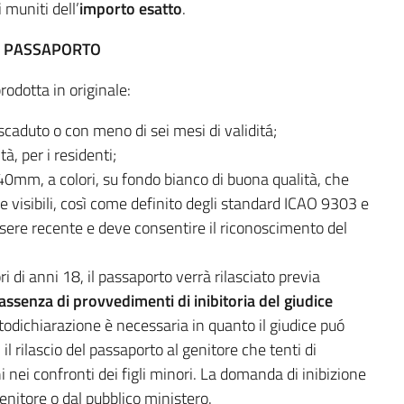
 muniti dell’
importo esatto
.
L PASSAPORTO
odotta in originale:
scaduto o con meno di sei mesi di validitá;
à, per i residenti;
40mm, a colori, su fondo bianco di buona qualità, che
hie visibili, così come definito degli standard ICAO 9303 e
ssere recente e deve consentire il riconoscimento del
ori di anni 18, il passaporto verrà rilasciato previa
assenza di provvedimenti di inibitoria del
giudice
utodichiarazione è necessaria in quanto il giudice puó
il rilascio del passaporto al genitore che tenti di
i nei confronti dei figli minori. La domanda di inibizione
genitore o dal pubblico ministero.