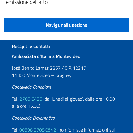
emissione dell’atto.
Naviga nella sezione
Sezione footer
Recapiti e Contatti
Ambasciata d’Italia a Montevideo
José Benito Lamas 2857 / C.P. 12217
11300 Montevideo – Uruguay
Cancelleria Consolare
Tel
:
2705 6425
(dal lunedì al giovedì, dalle ore 10:00
alle ore 15:00)
Cancelleria Diplomatica
Tel:
00598 2708.0542
(non fornisce informazioni sui