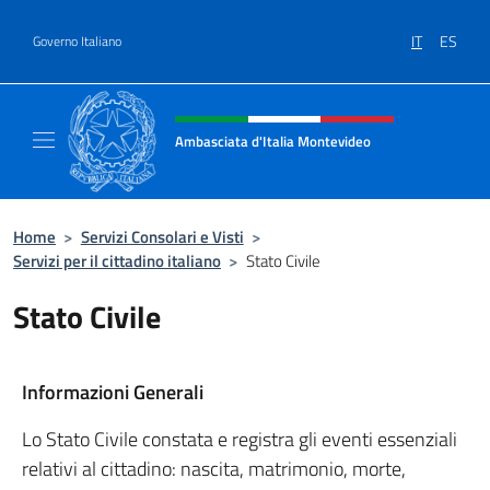
Salta al contenuto
IT
ES
Governo Italiano
Intestazione sito, social e menù
Ambasciata d'Italia Montevideo
Il sito ufficiale dell'Ambasciata d'Italia a M
Home
>
Servizi Consolari e Visti
>
Servizi per il cittadino italiano
>
Stato Civile
Stato Civile
Informazioni Generali
Lo Stato Civile constata e registra gli eventi essenziali
relativi al cittadino: nascita, matrimonio, morte,