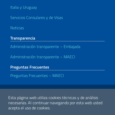
Italia y Uruguay
Servicios Consulares y de Visas
Noticias
Transparencia
Administración transparente – Embajada
Administración transparente – MAECI
Preguntas Frecuentes
Preguntas Frecuentes – MAECI
Enlaces útiles
Note legali
Privacy e cookie policy
Dichiarazione di accessibilità
Esta página web utiliza cookies técnicas y de análisis
necesarias.
Al continuar navegando por esta web usted
acepta el uso de cookies.
2026 Derechos de Autor Ministerio de Relaciones Exteriores y