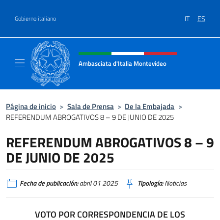
Saltar al contenido
IT
ES
Gobierno italiano
Encabezado del sitio web, redes
Ambasciata d'Italia Montevideo
Il sito ufficiale dell'Ambasciata d'Italia a M
Página de inicio
>
Sala de Prensa
>
De la Embajada
>
REFERENDUM ABROGATIVOS 8 – 9 DE JUNIO DE 2025
REFERENDUM ABROGATIVOS 8 – 9
DE JUNIO DE 2025
Fecha de publicación:
abril 01 2025
Tipología:
Noticias
VOTO POR CORRESPONDENCIA DE LOS