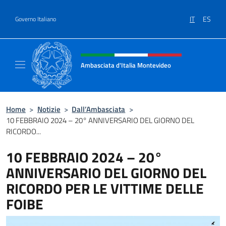
Salta al contenuto
IT
ES
Governo Italiano
Intestazione sito, social e menù
Ambasciata d'Italia Montevideo
Il sito ufficiale dell'Ambasciata d'Italia a M
Home
>
Notizie
>
Dall’Ambasciata
>
10 FEBBRAIO 2024 – 20° ANNIVERSARIO DEL GIORNO DEL
RICORDO...
10 FEBBRAIO 2024 – 20°
ANNIVERSARIO DEL GIORNO DEL
RICORDO PER LE VITTIME DELLE
FOIBE