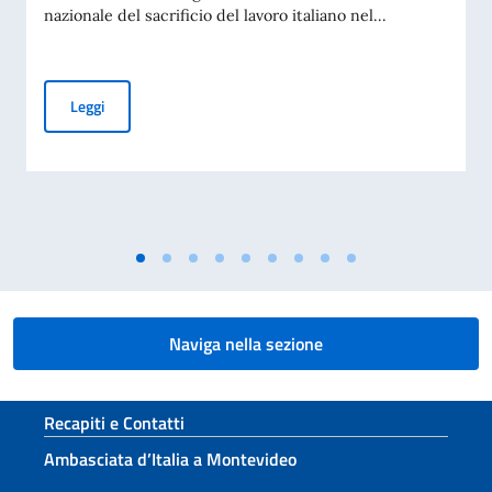
nazionale del sacrificio del lavoro italiano nel...
Messaggio dell'On. Ministro per la Giornata nazionale del sac
Leggi
Naviga nella sezione
Sezione footer
Recapiti e Contatti
Ambasciata d’Italia a Montevideo